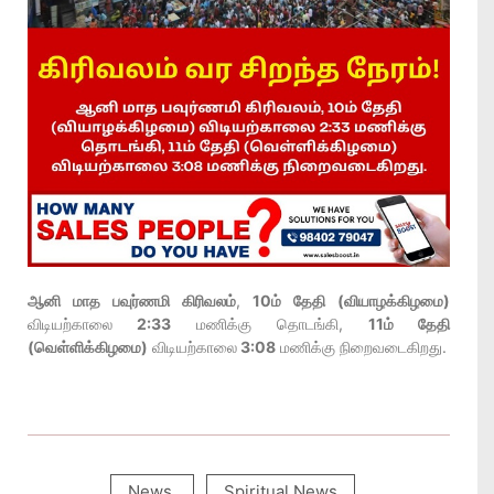
ஆனி மாத பவுர்ணமி கிரிவலம்
,
10ம் தேதி (வியாழக்கிழமை)
விடியற்காலை
2:33
மணிக்கு தொடங்கி,
11ம் தேதி
(வெள்ளிக்கிழமை)
விடியற்காலை
3:08
மணிக்கு நிறைவடைகிறது.
News
,
Spiritual News