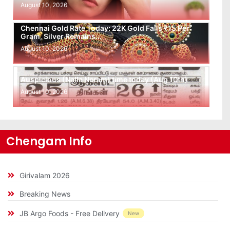
August 10, 2026
Chennai Gold Rate Today: 22K Gold Falls ₹15 Per
Gram, Silver Remains…
August 10, 2026
Auspicious (Nalla Neram) time today (Aug 10th)
August 10, 2026
Chengam Info
Girivalam 2026
Breaking News
JB Argo Foods - Free Delivery
New