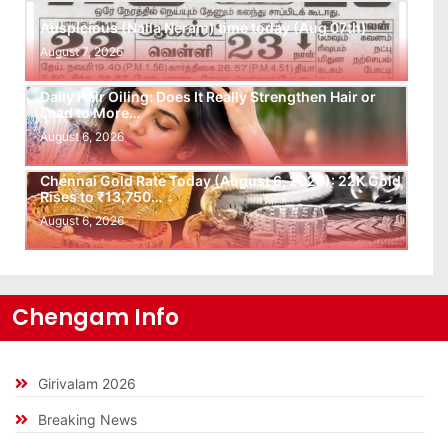
Auspicious (Nalla Neram) time today (Aug 07th)
August 7, 2026
Daily Hair Oiling: Does It Really Strengthen Hair or
Lead to More…
August 6, 2026
Chennai Gold Rate Today (August 6, 2026): 22K Gold
Rises to ₹13,750…
August 6, 2026
Chengam Info
Girivalam 2026
Breaking News