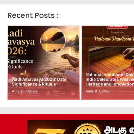
Recent Posts :
National Handloom Day
Aadi Amavasya 2026: Date,
India Celebrates Weave
Significance & Rituals
Heritage and Innovatio
August 7, 2026
August 7, 2026