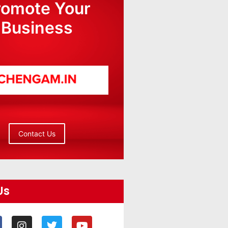
romote Your
Business
Contact Us
Us