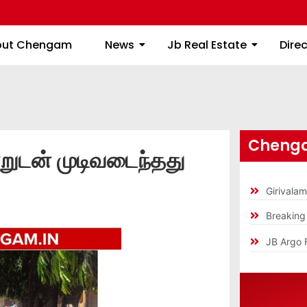
About Chengam
News
Jb Real Estate
out Chengam
News
Jb Real Estate
Dire
Chenga
்றுடன் முடிவடைந்தது
Girivala
Breakin
JB Argo 