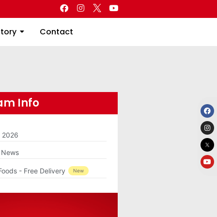
Directory
Contact
ctory
Contact
m Info
m 2026
g News
Foods - Free Delivery
New