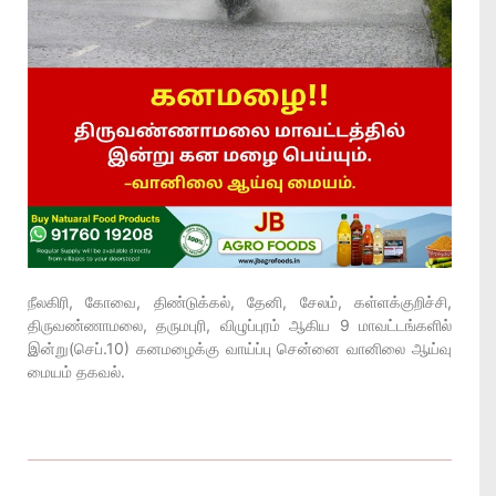
நீலகிரி, கோவை, திண்டுக்கல், தேனி, சேலம், கள்ளக்குறிச்சி,
திருவண்ணாமலை, தருமபுரி, விழுப்புரம் ஆகிய 9 மாவட்டங்களில்
இன்று(செப்.10) கனமழைக்கு வாய்ப்பு சென்னை வானிலை ஆய்வு
மையம் தகவல்.