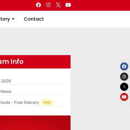
Directory
Contact
ctory
Contact
m Info
m 2026
g News
Foods - Free Delivery
New