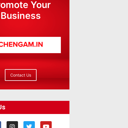
romote Your
Business
Contact Us
Us