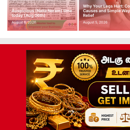
Why Your Legs Hurt: 
Auspicious (Nalla Neram) time
Causes and Simple Ways
today (Aug 06th)
Relief
August 6, 2026
August 5, 2026