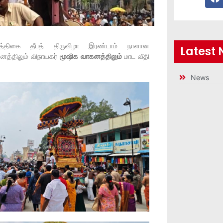
்த்திகை தீபத் திருவிழா இரண்டாம் நாளான
Latest
த்திலும் விநாயகர்
மூஷிக வாகனத்திலும்
மாட வீதி
News