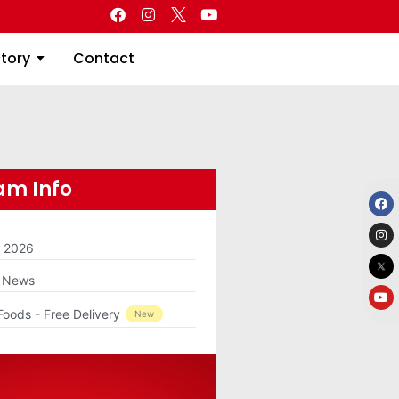
Directory
Contact
ctory
Contact
m Info
m 2026
g News
Foods - Free Delivery
New