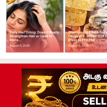
Daily Hair Oiling: Does It Really
Chennai Gold Rate Tod
Strengthen Hair or Lead to
(August 6, 2026): 22K 
More…
Rises to ₹13,750…
August 6, 2026
August 6, 2026