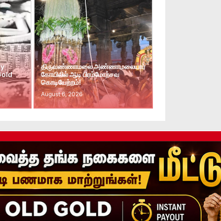
ay
திருவண்ணாமலை அண்ணாமலையார்
Gold
கோயிலில் ஆடி பிரம்மோற்சவ
கொடியேற்றம்!
August 6, 2026