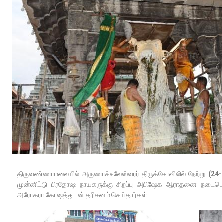
திருவண்ணாமலையில் அருணாச்சலேஸ்வரர் திருக்கோவிலில் நேற்று
(24
முன்னிட்டு பிரதோஷ நாயகருக்கு சிறப்பு அபிஷேக ஆராதனை நடைபெற
அரோகரா கோஷத்துடன் தரிசனம் செய்தார்கள்.