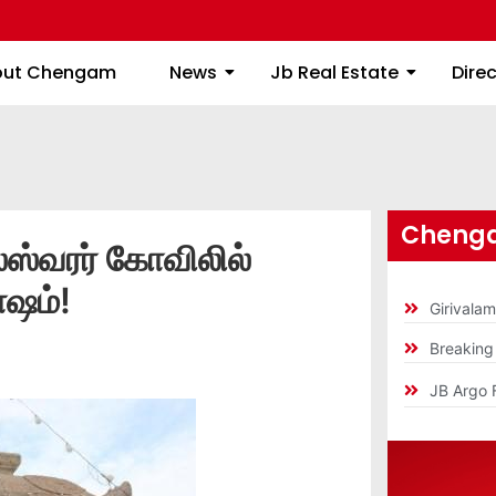
About Chengam
News
Jb Real Estate
out Chengam
News
Jb Real Estate
Dire
Chenga
்வரர் கோவிலில்
ஷம்!
Girivala
Breakin
JB Argo 