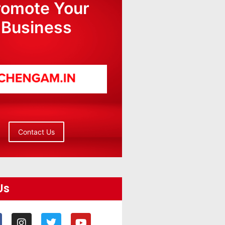
romote Your
Business
Contact Us
Us