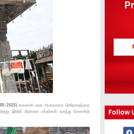
P
-05-2025)
வைகாசி மாத அமாவாசை பிரதோஷத்தை
Follow 
்றது. இதில் திரளான பக்தர்கள் கலந்து கொண்டு