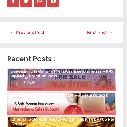
Previous Post
Next Post
Recent Posts :
கலசபாக்கத்தில் சொந்த வீட்டு மனை வாங்க நல்ல வாய்ப்பு – KPS
அவென்யூ Premium Plots…
August 8, 2026
Leads கிடைக்கவில்லையா? Follow-up செய்ய Team
இல்லையா? உங்கள் Business Growth-க்கு Marketing &
Sales…
August 8, 2026
Chennai Gold Rate Today: Gold Prices Rise by ₹65 Per
Gram on…