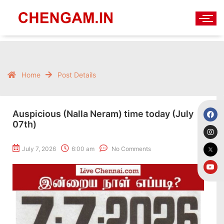
Home
Post Details
Auspicious (Nalla Neram) time today (July
07th)
July 7, 2026
6:00 am
No Comments