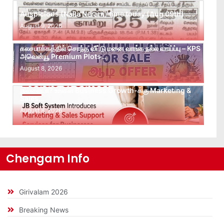
Auspicious (Nalla Neram) time today (Aug 09th)
August 9, 2026
கலசபாக்கத்தில் சொந்த வீட்டு மனை வாங்க நல்ல வாய்ப்பு – KPS
அவென்யூ Premium Plots…
August 8, 2026
Leads கிடைக்கவில்லையா? Follow-up செய்ய Team
இல்லையா? உங்கள் Business Growth-க்கு Marketing &
Sales…
August 8, 2026
Chengam Info
Girivalam 2026
Breaking News